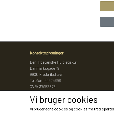
Gle
Har du
Kontaktoplysninger
nulstil
Den Tibetanske Hvidløgskur
Danmarksgade 19
9900 Frederikshavn
Telefon: 29825898
CVR: 37953873
Vi bruger cookies
Vi bruger egne cookies og cookies fra tredjeparter